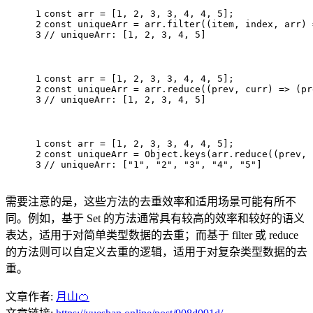
1
const
 arr = [
1
, 
2
, 
3
, 
3
, 
4
, 
4
, 
5
];
2
const
 uniqueArr = arr.
filter
(
(
item, index, arr
) 
3
// uniqueArr: [1, 2, 3, 4, 5]
1
const
 arr = [
1
, 
2
, 
3
, 
3
, 
4
, 
4
, 
5
];
2
const
 uniqueArr = arr.
reduce
(
(
prev, curr
) =>
 (pr
3
// uniqueArr: [1, 2, 3, 4, 5]
1
const
 arr = [
1
, 
2
, 
3
, 
3
, 
4
, 
4
, 
5
];
2
const
 uniqueArr = 
Object
.
keys
(arr.
reduce
(
(
prev, 
3
// uniqueArr: ["1", "2", "3", "4", "5"]
需要注意的是，这些方法的去重效率和适用场景可能有所不
同。例如，基于 Set 的方法通常具有较高的效率和较好的语义
表达，适用于对简单类型数据的去重；而基于 filter 或 reduce
的方法则可以自定义去重的逻辑，适用于对复杂类型数据的去
重。
文章作者:
月山🍊