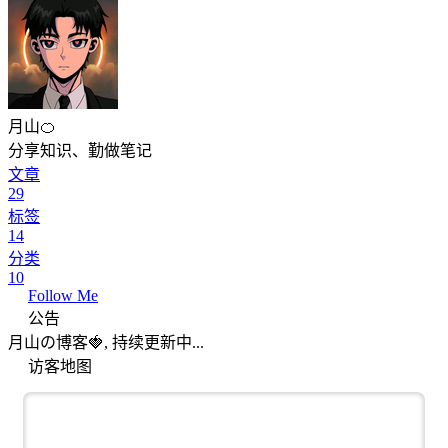
月山🍊
分享知识、勤做笔记
文章
29
标签
14
分类
10
Follow Me
公告
月山の博客🍓, 持续更新中...
访客地图