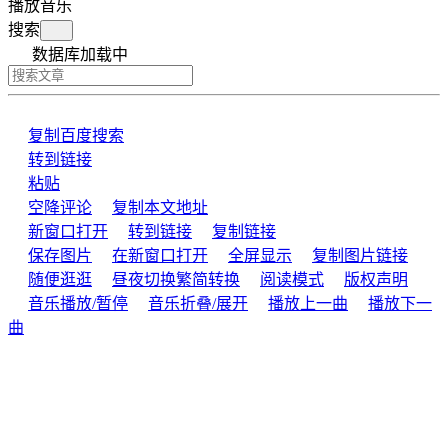
播放音乐
搜索
数据库加载中
复制
百度搜索
转到链接
粘贴
空降评论
复制本文地址
新窗口打开
转到链接
复制链接
保存图片
在新窗口打开
全屏显示
复制图片链接
随便逛逛
昼夜切换
繁简转换
阅读模式
版权声明
音乐播放/暂停
音乐折叠/展开
播放上一曲
播放下一
曲