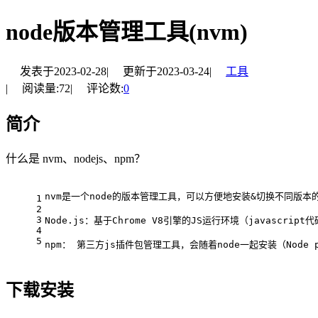
node版本管理工具(nvm)
发表于
2023-02-28
|
更新于
2023-03-24
|
工具
|
阅读量:
72
|
评论数:
0
简介
什么是 nvm、nodejs、npm？
nvm是一个node的版本管理工具，可以方便地安装&切换不同版本的
1
2
3
Node
.
js
：基于
Chrome
V8
引擎的
JS
运行环境（javascript
4
5
npm： 第三方js插件包管理工具，会随着node一起安装（
Node
 
下载安装