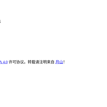
名
 4.0
许可协议。转载请注明来自
月山
！