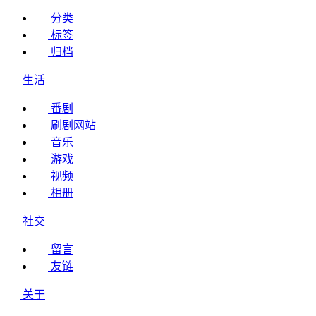
分类
标签
归档
生活
番剧
刷剧网站
音乐
游戏
视频
相册
社交
留言
友链
关于