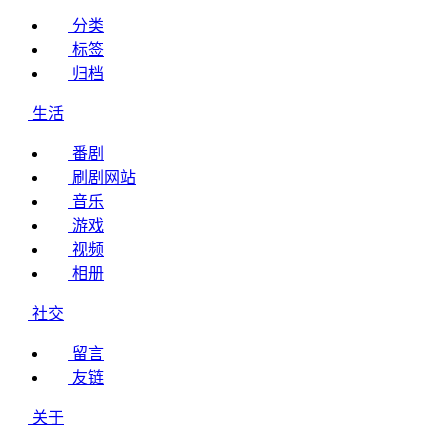
分类
标签
归档
生活
番剧
刷剧网站
音乐
游戏
视频
相册
社交
留言
友链
关于