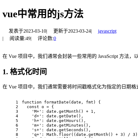
vue中常用的js方法
发表于
2023-03-10
|
更新于
2023-03-24
|
javascript
|
阅读量:
49
|
评论数:
0
在 Vue 项目中，我们通常会封装一些常用的 JavaScript 方法
1. 格式化时间
在 Vue 项目中，我们通常需要将时间戳格式化为指定的日期格式。可
1
function
formatDate
(
date, fmt
) {
2
const
 o = {
3
'M+'
: date.
getMonth
() + 
1
,
4
'd+'
: date.
getDate
(),
5
'h+'
: date.
getHours
(),
6
'm+'
: date.
getMinutes
(),
7
's+'
: date.
getSeconds
(),
8
'q+'
: 
Math
.
floor
((date.
getMonth
() + 
3
) / 
3
)