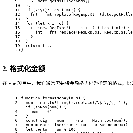
9
S
: date.
getMilliseconds
(),
10
  };
11
if
 (
/(y+)/
.
test
(fmt)) {
12
    fmt = fmt.
replace
(
RegExp
.
$1
, (date.
getFullY
13
  }
14
for
 (
let
 k 
in
 o) {
15
if
 (
new
RegExp
(
'('
 + k + 
')'
).
test
(fmt)) {
16
      fmt = fmt.
replace
(
RegExp
.
$1
, 
RegExp
.
$1
.
le
17
    }
18
  }
19
return
 fmt;
20
}
2. 格式化金额
在 Vue 项目中，我们通常需要将金额格式化为指定的格式，比如添
1
function
formatMoney
(
num
) {
2
  num = num.
toString
().
replace
(
/\$|\,/g
, 
''
);
3
if
 (
isNaN
(num)) {
4
    num = 
'0'
;
5
  }
6
const
 sign = num === (num = 
Math
.
abs
(num));
7
  num = 
Math
.
floor
(num * 
100
 + 
0.50000000001
);
8
let
 cents = num % 
100
;