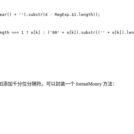
ear
() + 
''
).
substr
(
4
 - 
RegExp
.
$1
.
length
));
ngth
 === 
1
 ? o[k] : (
'00'
 + o[k]).
substr
((
''
 + o[k]).
len
加千分位分隔符。可以封装一个 formatMoney 方法：