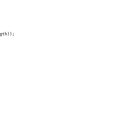
gth
));