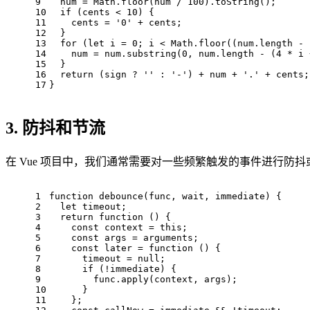
9
  num = 
Math
.
floor
(num / 
100
).
toString
();
10
if
 (cents < 
10
) {
11
    cents = 
'0'
 + cents;
12
  }
13
for
 (
let
 i = 
0
; i < 
Math
.
floor
((num.
length
 - 
14
    num = num.
substring
(
0
, num.
length
 - (
4
 * i 
15
  }
16
return
 (sign ? 
''
 : 
'-'
) + num + 
'.'
 + cents;
17
}
3. 防抖和节流
在 Vue 项目中，我们通常需要对一些频繁触发的事件进行防抖或节流，
1
function
debounce
(
func, wait, immediate
) {
2
let
 timeout;
3
return
function
 (
) {
4
const
 context = 
this
;
5
const
 args = 
arguments
;
6
const
 later = 
function
 (
) {
7
      timeout = 
null
;
8
if
 (!immediate) {
9
        func.
apply
(context, args);
10
      }
11
    };