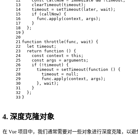
12
const
 callNow = immediate && !timeout;
13
clearTimeout
(timeout);
14
    timeout = 
setTimeout
(later, wait);
15
if
 (callNow) {
16
      func.
apply
(context, args);
17
    }
18
  };
19
}
20
21
function
throttle
(
func, wait
) {
22
let
 timeout;
23
return
function
 (
) {
24
const
 context = 
this
;
25
const
 args = 
arguments
;
26
if
 (!timeout) {
27
      timeout = 
setTimeout
(
function
 (
) {
28
        timeout = 
null
;
29
        func.
apply
(context, args);
30
      }, wait);
31
    }
32
  };
33
}
4. 深度克隆对象
在 Vue 项目中，我们通常需要对一些对象进行深度克隆，以避免