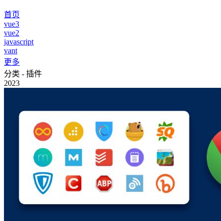
首页
vue3
vue2
javascript
vant
更多
分类 - 插件
2023