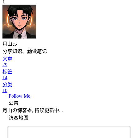
1
月山🍊
分享知识、勤做笔记
文章
29
标签
14
分类
10
Follow Me
公告
月山の博客🍓, 持续更新中...
访客地图