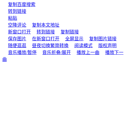
复制
百度搜索
转到链接
粘贴
空降评论
复制本文地址
新窗口打开
转到链接
复制链接
保存图片
在新窗口打开
全屏显示
复制图片链接
随便逛逛
昼夜切换
繁简转换
阅读模式
版权声明
音乐播放/暂停
音乐折叠/展开
播放上一曲
播放下一
曲