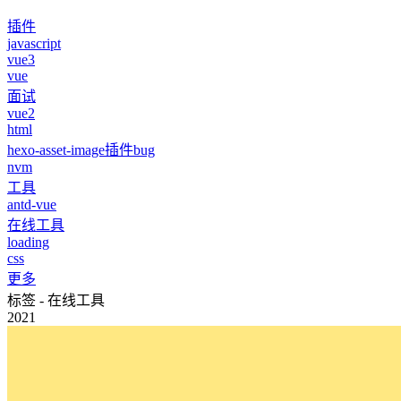
插件
javascript
vue3
vue
面试
vue2
html
hexo-asset-image插件bug
nvm
工具
antd-vue
在线工具
loading
css
更多
标签 - 在线工具
2021