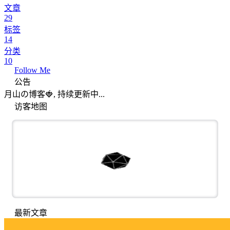
文章
29
标签
14
分类
10
Follow Me
公告
月山の博客🍓, 持续更新中...
访客地图
最新文章